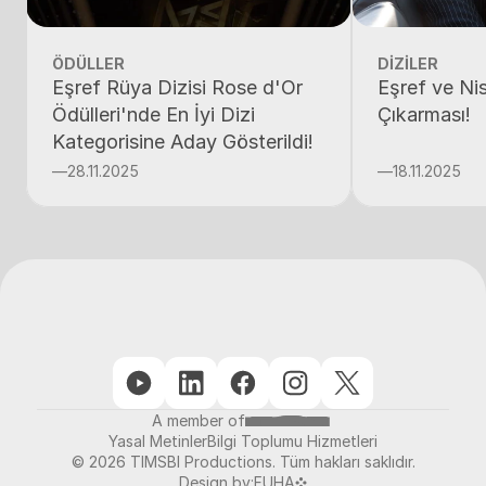
ÖDÜLLER
DİZİLER
Eşref Rüya Dizisi Rose d'Or
Eşref ve Ni
Ödülleri'nde En İyi Dizi
Çıkarması!
Kategorisine Aday Gösterildi!
—
28.11.2025
—
18.11.2025
A member of
Yasal Metinler
Bilgi Toplumu Hizmetleri
© 2026 TIMSBI Productions. Tüm hakları saklıdır.
Design by:
FUHA