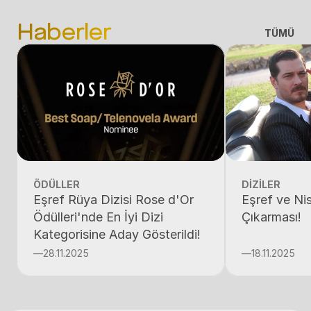
Haberler
TÜMÜ
ÖDÜLLER
DİZİLER
Eşref Rüya Dizisi Rose d'Or
Eşref ve Ni
Ödülleri'nde En İyi Dizi
Çıkarması!
Kategorisine Aday Gösterildi!
—
28.11.2025
—
18.11.2025