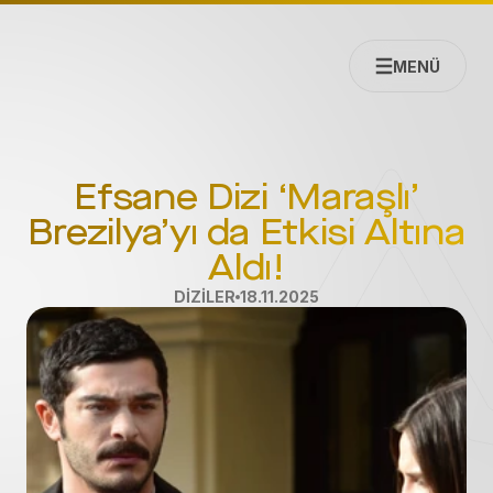
MENÜ
Efsane Dizi ‘Maraşlı’
Brezilya’yı da Etkisi Altına
Aldı!
DİZİLER
18.11.2025