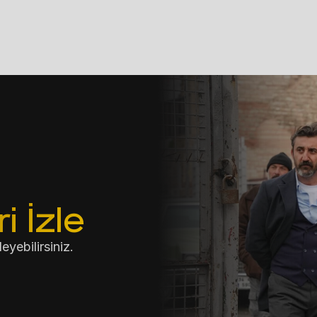
 İzle
yebilirsiniz.