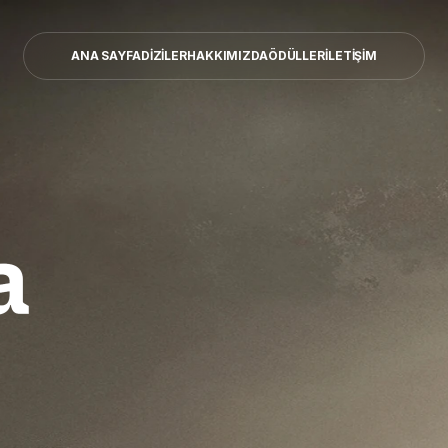
ANA SAYFA
DİZİLER
HAKKIMIZDA
ÖDÜLLER
İLETİŞİM