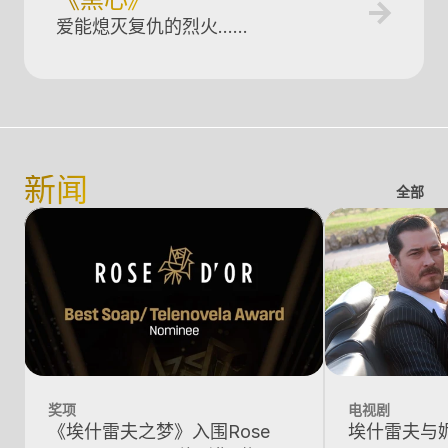
《黑心》
爱能熄灭复仇的烈火……
新闻
全部
奖项
电视剧
《埃什雷夫之梦》入围Rose
埃什雷夫与妮