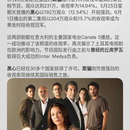
档节目，观众达到231万，收视率为14.94%。5月25日星
期天首播的
黑心
以192万观众（12.54%）开局强劲。6月
1日播出的第二集则以204万观众和15.7%的收视率成为
黄金时段收视冠军。
这两部剧都在意大利的主要国家电台Canale 5播放。这
一成功推动了该频道的收视率，再次展示了土耳其电视剧
在欧洲的影响力。节目国际发行由之前与
曾经的丘库罗瓦
取得巨大成功的Inter Medya负责。
黑心
已经在30多个国家获得了许可。
欺骗
则凭借强劲的
收视表现继续其国际销售之旅。