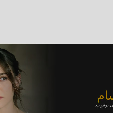
ام
 يوتيوب.