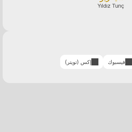
Yıldız Tunç
فيسبوك
إكس (تويتر)