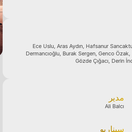
Ece Uslu, Aras Aydın, Hafsanur Sancaktu
Dermancıoğlu, Burak Sergen, Genco Özak, İ
Gözde Çığacı, Derin İnc
مدير
Ali Balcı
سيناريو