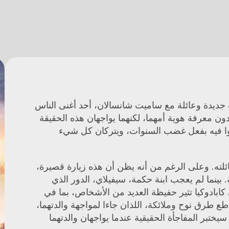
سمرو، منذ سنوات، تخلت عن توأميها لتستهل حياة جديدة وعائلة مع ساميت شانسالان، أحد أغنى الناس 
في كابادوكيا. على مدى سنوات، نشأ نوح وملائكة دون معرفة هوية أمهما، لكنهما يواجهان هذه الحقيقة 
في أحلك يوم لهما. ينفصلان عن المكان الذي عاشوا فيه بفعل غضب السنوات، ويتركان كل شيء 
يأتي ابن ساميت شانسالان الأكبر، جيهان، لزيارة عائلته. وعلى الرغم من أنه يظن أن هذه زيارة قصيرة، 
إلا أنه يجد نفسه في قلب خطط والده وعمه حكمة. بينما لم يعجب ابنة حكمة، سيفيلاي، الدور الذي 
يحظى به في هذه الخطط. احتمالية بقاء جيهان في كابادوكيا تثير حفيظة العديد من الأشخاص، بما في 
ذلك أخوه غير الشقيق إسماعيل الذي يغار منه. تتقاطع طرق نوح وملائكة، اللذان جاءا لمواجهة والدتهما، 
بطرق غير متوقعة مع جيهان وسيفيلاي. لكن التوأم سيختبر المفاجأة الحقيقية عندما يواجهان والدتهما 