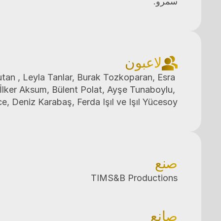
سمرو.
لاعبون
tan , Leyla Tanlar, Burak Tozkoparan, Esra 
lker Aksum, Bülent Polat, Ayşe Tunaboylu, 
e, Deniz Karabaş, Ferda Işıl ve Işıl Yücesoy
صنع
TIMS&B Productions
صانع